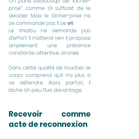
On parle beaucoup de “lâcher-
prise”, comme s’il suffisait de le 
décider. Mais le lâcher-prise ne 
se commande pas. Il se 
vit
.
Le shiatsu ne demande pas 
d’effort. Il n’attend rien. Il propose 
simplement une présence 
constante, attentive, ancrée.
Dans cette qualité de toucher, le 
corps comprend qu’il n’a plus à 
se défendre. Alors, parfois, il 
lâche. Un peu. Puis davantage.
Recevoir comme 
acte de reconnexion