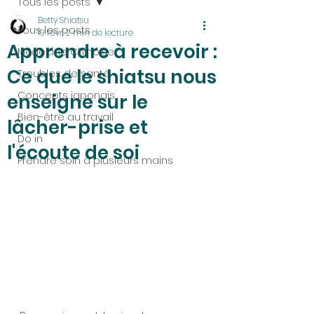
Tous les posts
Betty Shiatsu
Tous les posts
19 févr.
2 min de lecture
Apprendre à recevoir :
Médecine Chinoise
Ce que le shiatsu nous
Troubles de santé
Concepts japonais
enseigne sur le
Bien-être au travail
lâcher-prise et
Do in
l'écoute de soi
Prendre soin à plusieurs mains