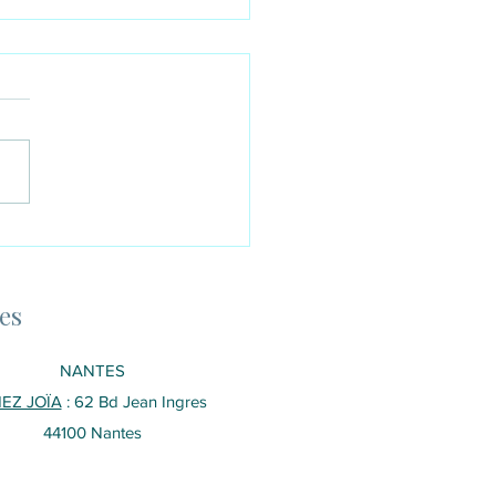
tre mains pour
ter le corps
es
NANTES
EZ JOÏA
:
62 Bd Jean Ingres
44100 Nantes