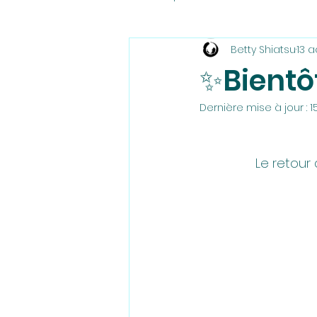
Betty Shiatsu
13 
Prendre soin à plusieurs mains
✨Bientôt
Dernière mise à jour :
1
Le retour