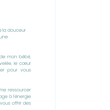
à la douceur 
 une 
 de mon bébé, 
elée, le cœur 
er pour vous 
 me ressourcer 
e à l'énergie 
ous offrir des 