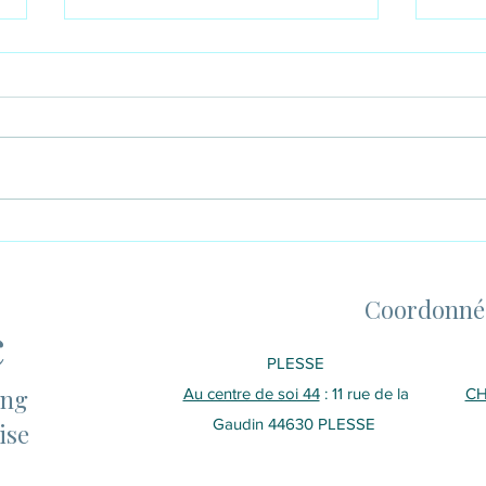
L'été en énergétique
Qua
chinoise : l'énergie du
écou
Feu et la joie d'être
Coordonné
vivant
c
PLESSE
ang
Au centre de soi 44
: 11 rue de la
CH
Gaudin 44630 PLESSE
ise