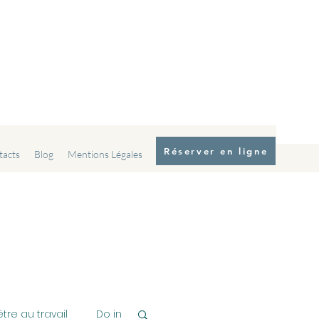
Réserver en ligne
tacts
Blog
Mentions Légales
tre au travail
Do in