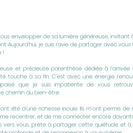
nous envelopper de sa lumière généreuse, invitant 
t. Aujourd'hui, je suis ravie de partager avec vous
 !
leuse et précieuse parenthèse dédiée à l'arrivée
é touche à sa fin. C'est avec une énergie renouv
 apaisé que je suis impatiente de vous retrouv
e chemin du bien-être.
ont été d'une richesse inouïe. Ils m'ont permis de
me recentrer, et de me connecter encore davantag
ns vers vous, prête à partager cette quiétude et à v
te profonde et de reconnexion à vous-même.