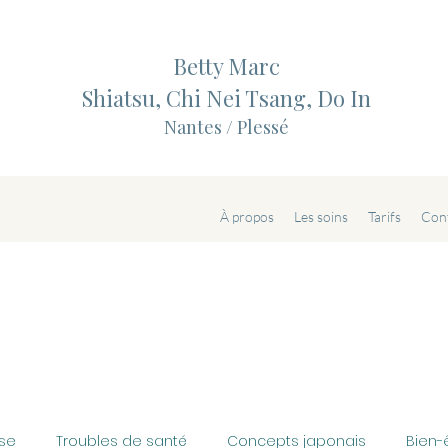
Betty Marc
Shiatsu, Chi Nei Tsang, Do In
Nantes / Plessé
À propos
Les soins
Tarifs
Con
se
Troubles de santé
Concepts japonais
Bien-ê