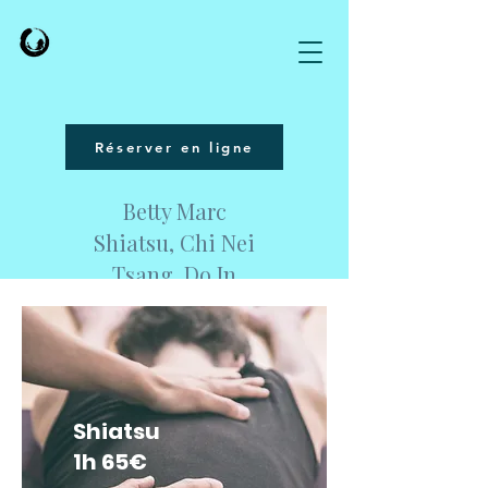
Réserver en ligne
Betty Marc
Shiatsu, Chi Nei
Tsang, Do In
Nantes / Plessé
Shiatsu
1h 65€