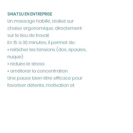
SHIATSU EN ENTREPRISE
Un massage habillé, réalisé sur
chaise ergonomique, directement
sur le lieu de travail.
En 15 à 30 minutes, il permet de :
• relâcher les tensions (dos, épaules,
nuque)
• réduire le stress
• améliorer la concentration
Une pause bien-être efficace pour
favoriser détente, motivation et
qualité de vie au travail.
Follow us on Instagram
@betty_shiatsunantes
#wix